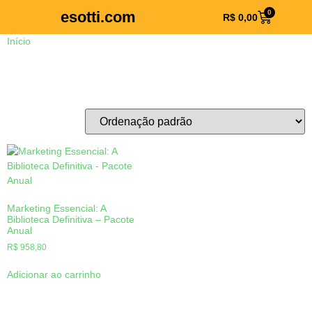
esotti.com
0
R$
0,00
Início
/ Produtos marcados com a tag “Pacote de Audiolivros Anual”
Pacote de Audiolivros Anual
Exibindo um único resultado
Marketing Essencial: A
Biblioteca Definitiva – Pacote
Anual
R$
958,80
Adicionar ao carrinho